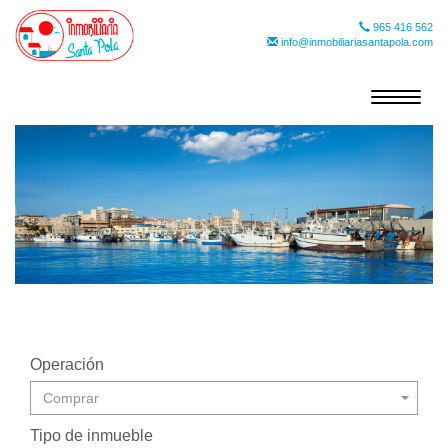
965 416 562
info@inmobiliariasantapola.com
Toggle
navigat
Operación
Comprar
Tipo de inmueble